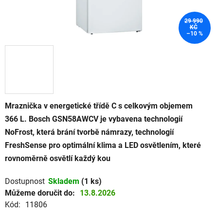
29 990
KČ
–10 %
Mraznička v energetické třídě C s celkovým objemem
366 L. Bosch GSN58AWCV je vybavena technologií
NoFrost, která brání tvorbě námrazy, technologií
FreshSense pro optimální klima a LED osvětlením, které
rovnoměrně osvětlí každý kou
Dostupnost
Skladem
(1 ks)
Můžeme doručit do:
13.8.2026
Kód:
11806