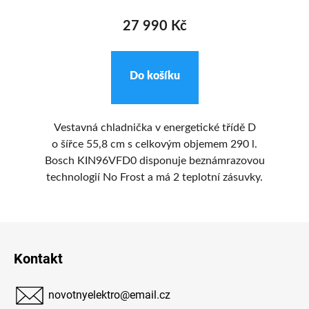
27 990 Kč
Do košíku
 v
Vestavná chladnička v energetické třídě D
je
o šířce 55,8 cm s celkovým objemem 290 l.
ena
Bosch KIN96VFD0 disponuje beznámrazovou
,
technologií No Frost a má 2 teplotní zásuvky.
Z
oft
oth
á
Kontakt
ce
p
a
novotnyelektro
@
email.cz
t