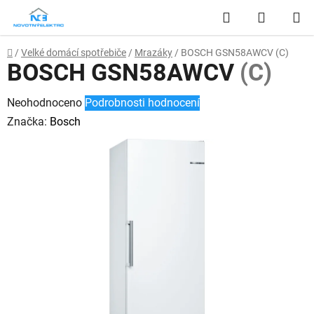
Přejít
Hledat
NÁKUP
na
obsah
KOŠÍK
Domů
/
Velké domácí spotřebiče
/
Mrazáky
/
BOSCH GSN58AWCV
(C)
BOSCH GSN58AWCV
(C)
Průměrné
Neohodnoceno
Podrobnosti hodnocení
hodnocení
Značka:
Bosch
produktu
je
0,0
z
5
hvězdiček.