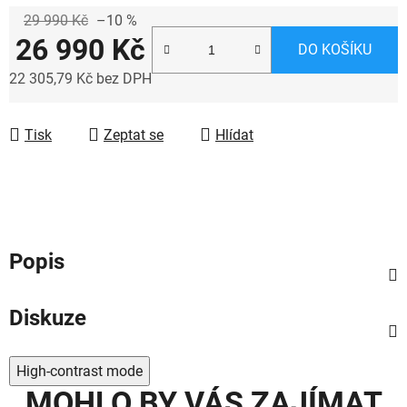
29 990 Kč
–10 %
26 990 Kč
DO KOŠÍKU
22 305,79 Kč bez DPH
Měrná cena:
Tisk
Zeptat se
Hlídat
Popis
Diskuze
High-contrast mode
MOHLO BY VÁS ZAJÍMAT