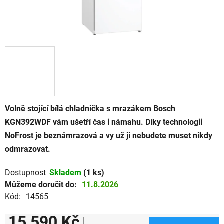
Volně stojící bílá chladnička s mrazákem Bosch
KGN392WDF vám ušetří čas i námahu. Díky technologii
NoFrost je beznámrazová a vy už ji nebudete muset nikdy
odmrazovat.
Dostupnost
Skladem
(1 ks)
Můžeme doručit do:
11.8.2026
Kód:
14565
15 590 Kč