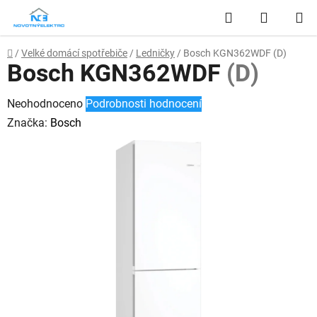
Přejít
Hledat
NÁKUP
na
obsah
KOŠÍK
Domů
/
Velké domácí spotřebiče
/
Ledničky
/
Bosch KGN362WDF
(D)
Bosch KGN362WDF
(D)
Průměrné
Neohodnoceno
Podrobnosti hodnocení
hodnocení
Značka:
Bosch
produktu
je
0,0
z
5
hvězdiček.