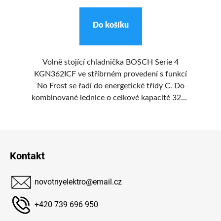
Do košíku
Volně stojící chladnička BOSCH Serie 4
KGN362ICF ve stříbrném provedení s funkcí
v
ny
No Frost se řadí do energetické třídy C. Do
kombinované lednice o celkové kapacitě 321 l
ov
je možné vkládat chlazené i mražené pokrmy,
takže ji využije středně náročná domácnost.
t
Z
p
á
Kontakt
p
a
novotnyelektro
@
email.cz
t
í
+420 739 696 950