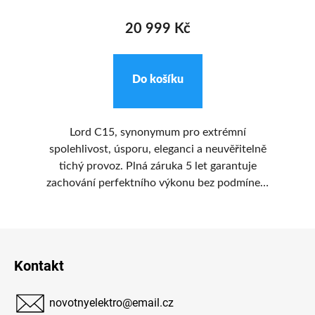
20 999 Kč
Do košíku
čka
Lord C15, synonymum pro extrémní
Vo
akže
spolehlivost, úsporu, eleganci a neuvěřitelně
sp
tichý provoz. Plná záruka 5 let garantuje
eby
zachování perfektního výkonu bez podmínek.
i
u.
Pětiletá záruka je jasným signálem, že našim
n
produktům důvěřujeme. Tohoto spotřebiče se
Z
už jen tak nezbavíte, vydrží vám věky. A
ízí
budete za to rádi. Nakonec tak ulevíte jak
te
á
Kontakt
ek
financím, tak přírodě.
d
p
a
a 
novotnyelektro
@
email.cz
t