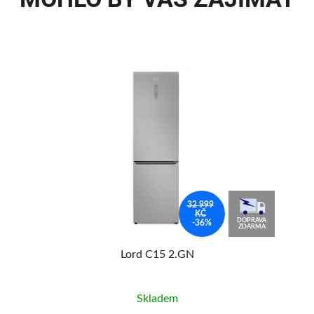
32 999
KČ
AVA
DOPRAVA
-36%
MA
ZDARMA
Lord C15 2.GN
Skladem