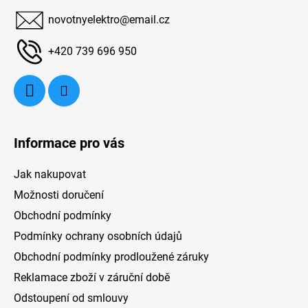
pro celou rodinu.
h
a
p
novotnyelektro
@
email.cz
t
í
+420 739 696 950
Informace pro vás
Jak nakupovat
Možnosti doručení
Obchodní podmínky
Podmínky ochrany osobních údajů
Obchodní podmínky prodloužené záruky
Reklamace zboží v záruční době
Odstoupení od smlouvy