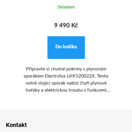
Skladem
9 490 Kč
Do košíku
kg
Připravte si chutné pokrmy s plynovým
K
°.
sporákem Electrolux LKK520022X. Tento
ší
volně stojící sporák nabízí čtyři plynové
hořáky a elektrickou troubu s funkcemi
spodního ohřevu, tradičního pečení,
rozmrazování, horkovzdušného pečení a grilu.
Z
Vaření na plynové varné desce je responzivní,
jednoduché a snadno se ovládá. Můžete
á
Kontakt
zvolna vařit omáčku nebo připravovat steaky
sm
p