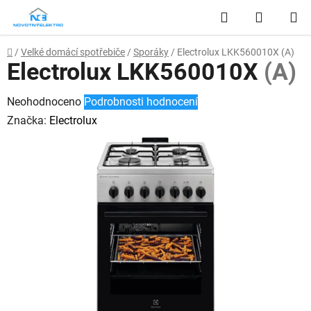
Přejít
Hledat
NÁKUP
na
obsah
KOŠÍK
Domů
/
Velké domácí spotřebiče
/
Sporáky
/
Electrolux LKK560010X
(A)
Electrolux LKK560010X
(A)
Průměrné
Neohodnoceno
Podrobnosti hodnocení
hodnocení
Značka:
Electrolux
produktu
je
0,0
z
5
hvězdiček.