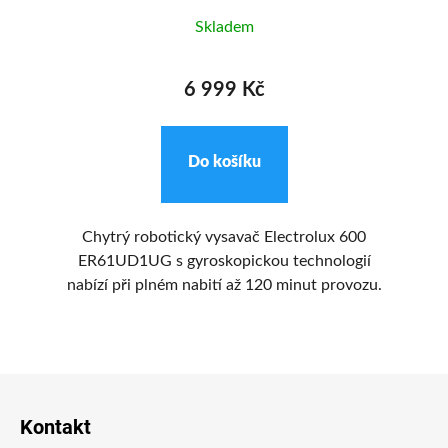
Skladem
6 999 Kč
Do košíku
ílé
Chytrý robotický vysavač Electrolux 600
In
o
ER61UD1UG s gyroskopickou technologií
čky
nabízí při plném nabití až 120 minut provozu.
S
t
v
á o
e
př
Z
mo
á
Kontakt
p