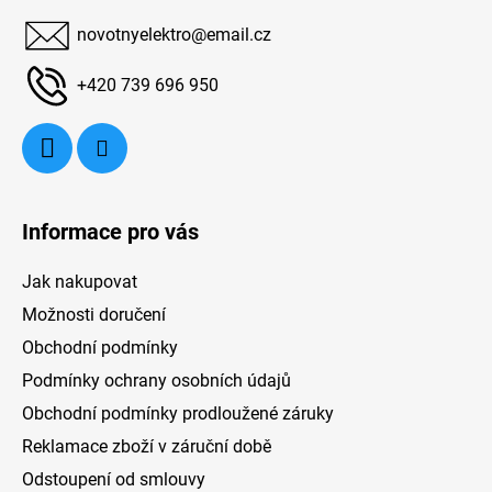
a
25
novotnyelektro
@
email.cz
t
s
í
+420 739 696 950
Informace pro vás
Jak nakupovat
Možnosti doručení
Obchodní podmínky
Podmínky ochrany osobních údajů
Obchodní podmínky prodloužené záruky
Reklamace zboží v záruční době
Odstoupení od smlouvy