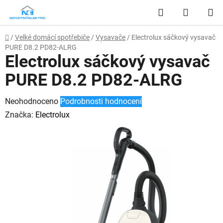
Přejít
Hledat
NÁKUP
na
obsah
KOŠÍK
Domů
/
Velké domácí spotřebiče
/
Vysavače
/
Electrolux sáčkový vysavač
PURE D8.2 PD82-ALRG
Electrolux sáčkový vysavač
PURE D8.2 PD82-ALRG
Průměrné
Neohodnoceno
Podrobnosti hodnocení
hodnocení
Značka:
Electrolux
produktu
je
0,0
z
5
hvězdiček.