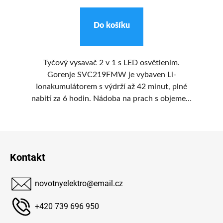
Do košíku
Tyčový vysavač 2 v 1 s LED osvětlením.
pro
Gorenje SVC219FMW je vybaven Li-
ní
Ionakumulátorem s výdrží až 42 minut, plné
ků
nabití za 6 hodin. Nádoba na prach s objemem
0,5 litru.
u 3
Z
ta
ři
á
Kontakt
t
p
avo
a
ení
novotnyelektro
@
email.cz
t
(6
í
+420 739 696 950
13X
vou