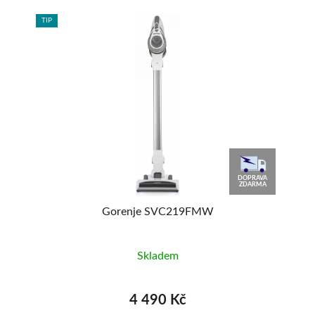
TIP
TIP
AVA
DOPRAVA
MA
ZDARMA
Gorenje SVC219FMW
Skladem
4 490 Kč