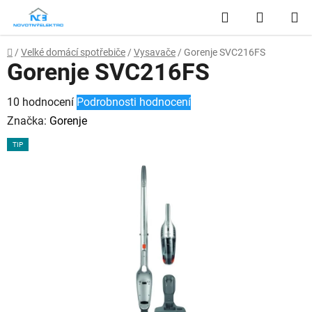
Přejít
Hledat
NÁKUP
na
obsah
KOŠÍK
Domů
/
Velké domácí spotřebiče
/
Vysavače
/
Gorenje SVC216FS
Gorenje SVC216FS
Průměrné
10 hodnocení
Podrobnosti hodnocení
hodnocení
Značka:
Gorenje
produktu
TIP
je
4,4
z
5
hvězdiček.