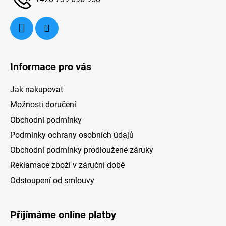
je omyvatelný hliníkový filtr s polyuretanovou
g
pěnou. Šířka 60 cm.
e
Informace pro vás
Jak nakupovat
Možnosti doručení
Obchodní podmínky
Podmínky ochrany osobních údajů
Obchodní podmínky prodloužené záruky
Reklamace zboží v záruční době
Odstoupení od smlouvy
Přijímáme online platby