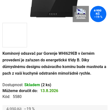
4 990
KČ
DOPRAVA
–19 %
ZDARMA
Komínový odsavač par Gorenje WHI629EB v černém
provedení je zařazen do energetické třídy B. Díky
důmyslnému designu odsávacího komínu bude mastnota a
pach z vaší kuchyně odstraněn mimořádně rychle.
Dostupnost
Skladem
(2 ks)
Můžeme doručit do:
13.8.2026
Kód:
5580
4 990 Kč
–19 %