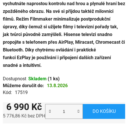
vychutnáte naprostou kontrolu nad hrou a plynulé hraní bez
zpožděného obrazu. Na své si přijdou taktéž milovníci
filmů. Režim Filmmaker minimalizuje postprodukční
úpravy, díky čemuž si užijete filmy i televizní pořady tak,
jak tvůrci původně zamýšleli. Hisense televizi snadno
propojíte s telefonem přes AirPlay, Miracast, Chromecast či
Bluetooth. Díky chytrému ovládání i praktické
funkci EzPlay je používání i připojení dalších zařízení
snadné a intuitivní.
Dostupnost
Skladem
(1 ks)
Můžeme doručit do:
13.8.2026
Kód:
17519
6 990 Kč
DO KOŠÍKU
5 776,86 Kč bez DPH
Měrná cena: