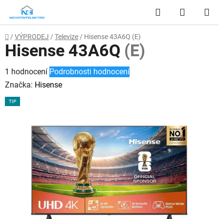
Přejít
Hledat
NÁKUP
na
obsah
KOŠÍK
Domů
/
VÝPRODEJ
/
Televize
/
Hisense 43A6Q
(E)
Hisense 43A6Q
(E)
Průměrné
1 hodnocení
Podrobnosti hodnocení
hodnocení
Značka:
Hisense
produktu
TIP
je
5,0
z
5
hvězdiček.