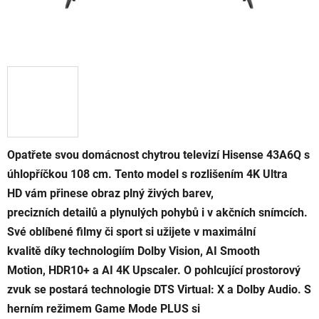
Opatřete svou domácnost chytrou televizí Hisense 43A6Q s
úhlopříčkou 108 cm. Tento model s rozlišením 4K Ultra
HD vám přinese obraz plný živých barev,
precizních detailů a plynulých pohybů i v akčních snímcích.
Své oblíbené filmy či sport si užijete v maximální
kvalitě díky technologiím Dolby Vision, AI Smooth
Motion, HDR10+ a AI 4K Upscaler. O pohlcující prostorový
zvuk se postará technologie DTS Virtual: X a Dolby Audio. S
herním režimem Game Mode PLUS si