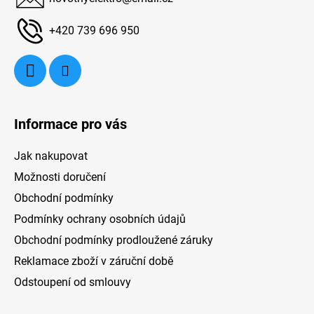
t
ko
í
+420 739 696 950
en)
F
ní
é
Informace pro vás
čas
eň
Jak nakupovat
Možnosti doručení
Obchodní podmínky
Podmínky ochrany osobních údajů
Obchodní podmínky prodloužené záruky
Reklamace zboží v záruční době
Odstoupení od smlouvy