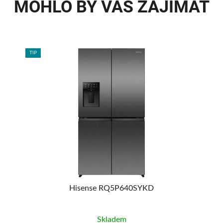
MOHLO BY VÁS ZAJÍMAT
TIP
90
%
Hisense RQ5P640SYKD
H
Skladem