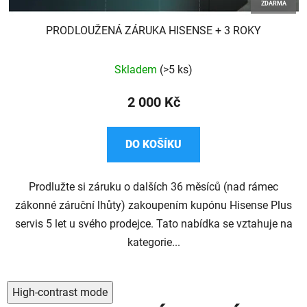
ZDARMA
PRODLOUŽENÁ ZÁRUKA HISENSE + 3 ROKY
Průměrné
Skladem
(>5 ks)
hodnocení
produktu
2 000 Kč
je
5,0
DO KOŠÍKU
z
5
Prodlužte si záruku o dalších 36 měsíců (nad rámec
hvězdiček.
zákonné záruční lhůty) zakoupením kupónu Hisense Plus
servis 5 let u svého prodejce. Tato nabídka se vztahuje na
kategorie...
High-contrast mode