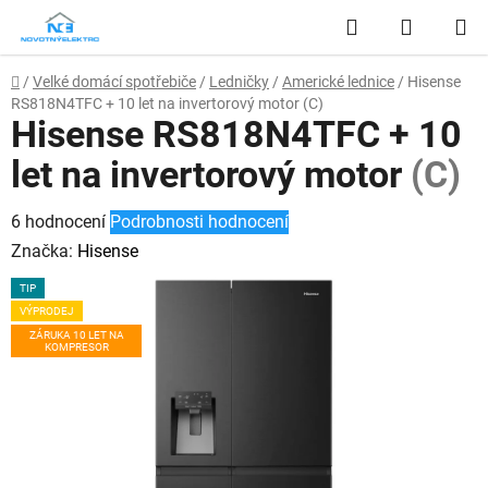
Přejít
Hledat
NÁKUP
na
obsah
KOŠÍK
Domů
/
Velké domácí spotřebiče
/
Ledničky
/
Americké lednice
/
Hisense
RS818N4TFC + 10 let na invertorový motor
(C)
Hisense RS818N4TFC + 10
let na invertorový motor
(C)
Průměrné
6 hodnocení
Podrobnosti hodnocení
hodnocení
Značka:
Hisense
produktu
TIP
je
VÝPRODEJ
3,5
ZÁRUKA 10 LET NA
KOMPRESOR
z
5
hvězdiček.