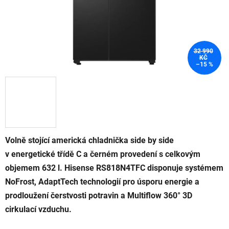
32 990
KČ
–15 %
Volně stojící americká chladnička side by side
v energetické třídě C a černém provedení s celkovým
objemem 632 l. Hisense RS818N4TFC disponuje systémem
NoFrost, AdaptTech technologií pro úsporu energie a
prodloužení čerstvosti potravin a Multiflow 360° 3D
cirkulací vzduchu.