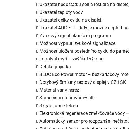
Ukazatel nedostatku soli a leštidla na displej
Ukazatel teploty vody
Ukazatel délky cyklu na displeji
Ukazatel ADDISH – kdy je možné doplnit ná
Zvukový signál ukončení programu
Možnost vypnutí zvukové signalizace
Možnost uložení posledního cyklu do pamět
Impulsní mytí – zvýšení výkonu
Dětská pojistka
BLDC Eco-Power motor – bezkartáčový moto
Dotykový 5místný textový displej v CZ i SK
Materiál vany nerez
Samočistící tříúrovňový filtr
Skryté topné těleso
Elektronická regenerace změkčovače vody – 
Automatický senzor pro rozpoznání nečistot
Ochrana proti úniku vody
Aquastop
a proti 