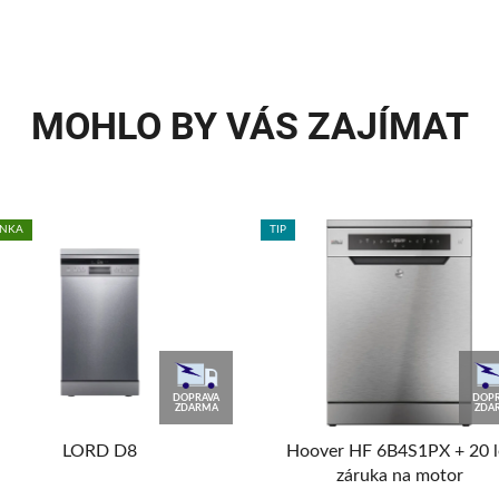
MOHLO BY VÁS ZAJÍMAT
INKA
TIP
DOPRAVA
DOPR
ZDARMA
ZDA
LORD D8
Hoover HF 6B4S1PX + 20 l
záruka na motor