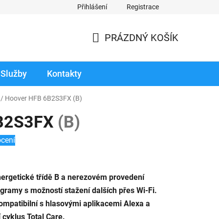
Přihlášení
Registrace
odmínky prodloužené záruky
Reklamace zboží v záruční době
PRÁZDNÝ KOŠÍK
NÁKUPNÍ
KOŠÍK
Služby
Kontakty
/
Hoover HFB 6B2S3FX
(B)
6B2S3FX
(B)
cení
nergetické třídě B a nerezovém provedení
ogramy s možností stažení dalších přes Wi-Fi.
mpatibilní s hlasovými aplikacemi Alexa a
 cyklus Total Care.