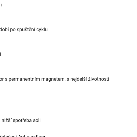
i
dobí po spuštění cyklu
i
r s permanentním magnetem, s nejdelší životností
nižší spotřeba soli
přetečení
Antioverflow