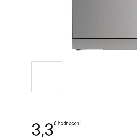
3,3
Průměrné
6 hodnocení
hodnocení
produktu