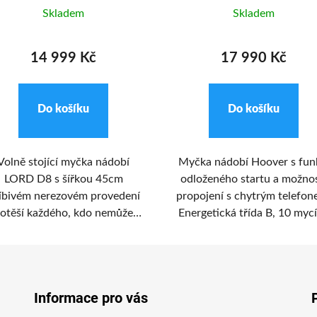
Skladem
Skladem
14 999 Kč
17 990 Kč
Do košíku
Do košíku
Volně stojící myčka nádobí
Myčka nádobí Hoover s fun
LORD D8 s šířkou 45cm
odloženého startu a možnos
líbivém nerezovém provedení
propojení s chytrým telefon
otěší každého, kdo nemůže
Energetická třída B, 10 myc
použít vestavný
programů a celková kapacita
spotřebič. Myčka zvládne
sad nádobí.
ajednou 10 jídelních sad. Je
itřně uspořádána tak, aby se
Informace pro vás
ždý kousek nádobí dokonale
yl a vysušil. Nádobí můžete