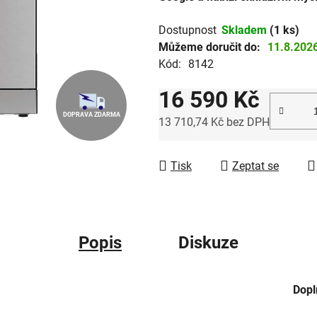
hvězdiček.
Dostupnost
Skladem
(1 ks)
Můžeme doručit do:
11.8.202
Kód:
8142
16 590 Kč
DOPRAVA ZDARMA
13 710,74 Kč bez DPH
Měrná cena:
Tisk
Zeptat se
Popis
Diskuze
Dopl