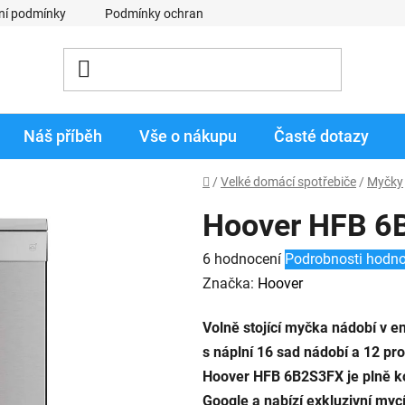
ní podmínky
Podmínky ochrany osobních údajů
Obchodní p
Náš příběh
Vše o nákupu
Časté dotazy
Domů
/
Velké domácí spotřebiče
/
Myčky
Hoover HFB 
Průměrné
6 hodnocení
Podrobnosti hodno
hodnocení
Značka:
Hoover
produktu
Volně stojící myčka nádobí v e
je
s náplní 16 sad nádobí a 12 pr
3,3
Hoover HFB 6B2S3FX je plně ko
z
Google a nabízí exkluzivní mycí
5