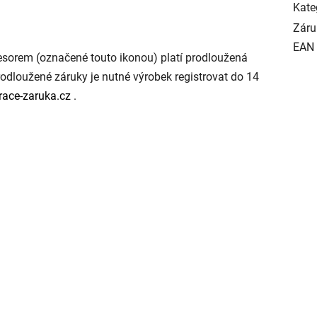
Kate
Záru
EAN
orem (označené touto ikonou) platí prodloužená
rodloužené záruky je nutné výrobek registrovat do 14
race-zaruka.cz
.