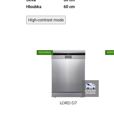
Hloubka
60 cm
High-contrast mode
NOVINKA
NOV
DOPRAVA
DOPRAVA
ZDARMA
ZDARMA
Y FSE73507P
LORD D7