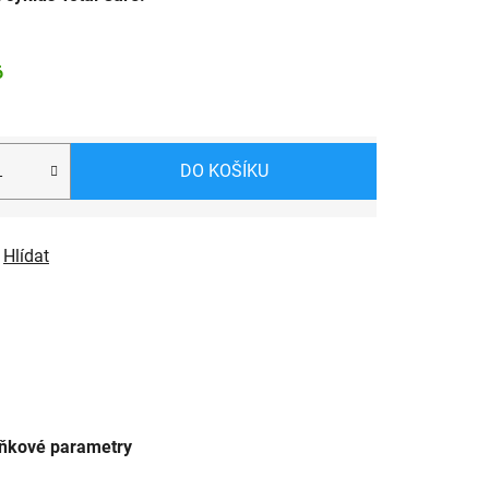
6
DO KOŠÍKU
Hlídat
ňkové parametry