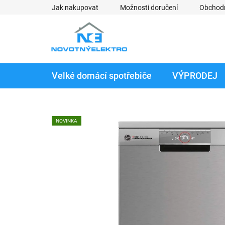
Přejít
Jak nakupovat
Možnosti doručení
Obchod
na
obsah
Velké domácí spotřebiče
VÝPRODEJ
NOVINKA