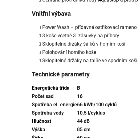
Vnitřní výbava
Power Wash – přídavné ostřikovací rameno p
3 koše včetně 3. zásuvky na příbory
Sklopitelné držáky šálků v horním koši
Polohování horního koše
Sklopitelné držáky na talíře ve spodním koši
Technické parametry
Energetická třída
B
Počet sad
16
Spotřeba el. energie
66 kWh/100 cyklů
Spotřeba vody
10,5 l/cyklus
Hlučnost
44 dB
Výška
85 cm
Šířka
60 cm