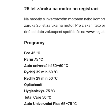
je
3,3
25 let záruka na motor po registraci
z
5
hvězdiček.
Na modely s invertorovým motorem nebo kompres
záruka 25 let záruka na motor. Pro získání této p
dnů od data zakoupení spotřebiče na
www.regist
Programy
Eco 45 °C
Parní 75 °C
Auto univerzální 50–60 °C
Rychlý 39 min 60 °C
Rychlý 29 min 50 °C
Opláchnutí
Hygienický+ 75 °C
Total Care 50 °C
Auto Univerzální Plus 65–75 °C