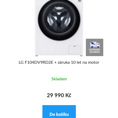
90
DOPRAVA
%
ZDARMA
LG F104DV9RD2E + záruka 10 let na motor
S
Skladem
29 990 Kč
Do košíku