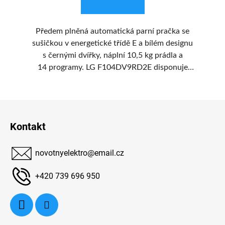
Předem plněná automatická parní pračka se
8
sušičkou v energetické třídě E a bílém designu
s černými dvířky, náplní 10,5 kg prádla a
áku
14 programy. LG F104DV9RD2E disponuje
ým
Inverter Direct Drive motorem, inteligentním
 k
systémem praní AI DD a vylepšenou
t
Z
No
technologií parního praní Steam+.
rá
á
Kontakt
e
p
a
novotnyelektro
@
email.cz
t
 od
í
+420 739 696 950
S.
é
ení
ED