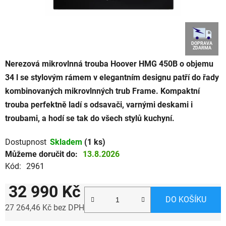
DOPRAVA
ZDARMA
Nerezová mikrovlnná trouba Hoover HMG 450B o objemu
34 l se stylovým rámem v elegantním designu patří do řady
kombinovaných mikrovlnných trub Frame. Kompaktní
trouba perfektně ladí s odsavači, varnými deskami i
troubami, a hodí se tak do všech stylů kuchyní.
Dostupnost
Skladem
(1 ks)
Můžeme doručit do:
13.8.2026
Kód:
2961
32 990 Kč
DO KOŠÍKU
27 264,46 Kč bez DPH
Měrná cena: