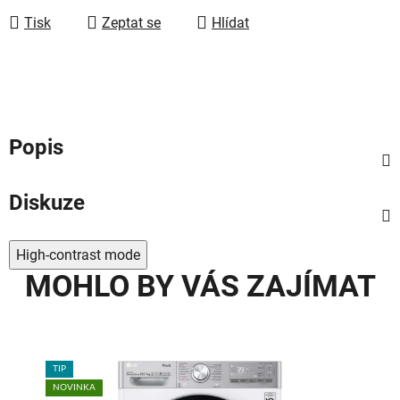
Tisk
Zeptat se
Hlídat
Popis
Diskuze
High-contrast mode
MOHLO BY VÁS ZAJÍMAT
TIP
TIP
NOVINKA
NOV