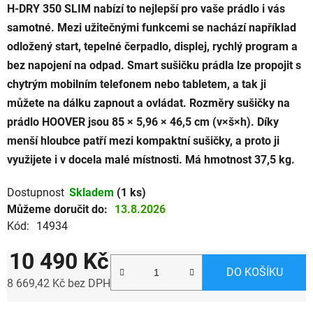
H-DRY 350 SLIM nabízí to nejlepší pro vaše prádlo i vás
samotné. Mezi užitečnými funkcemi se nachází například
odložený start, tepelné čerpadlo, displej, rychlý program a
bez napojení na odpad. Smart sušičku prádla lze propojit s
chytrým mobilním telefonem nebo tabletem, a tak ji
můžete na dálku zapnout a ovládat. Rozměry sušičky na
prádlo HOOVER jsou 85 × 5,96 × 46,5 cm (v×š×h). Díky
menší hloubce patří mezi kompaktní sušičky, a proto ji
využijete i v docela malé místnosti. Má hmotnost 37,5 kg.
Dostupnost
Skladem
(1 ks)
Můžeme doručit do:
13.8.2026
Kód:
14934
10 490 Kč
DO KOŠÍKU
8 669,42 Kč bez DPH
Měrná cena: