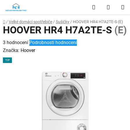
Přejít
Hledat
NÁKUP
na
obsah
KOŠÍK
Domů
/
Velké domácí spotřebiče
/
Sušičky
/
HOOVER HR4 H7A2TE-S
(E)
HOOVER HR4 H7A2TE-S
(E)
Průměrné
3 hodnocení
Podrobnosti hodnocení
hodnocení
Značka:
Hoover
produktu
TIP
je
4,3
z
5
hvězdiček.