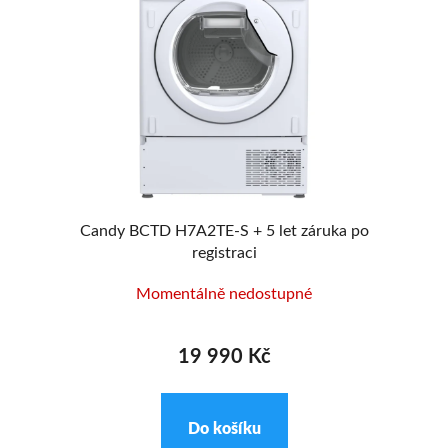
AVA
MA
Candy BCTD H7A2TE-S + 5 let záruka po
registraci
Momentálně nedostupné
19 990 Kč
Do košíku