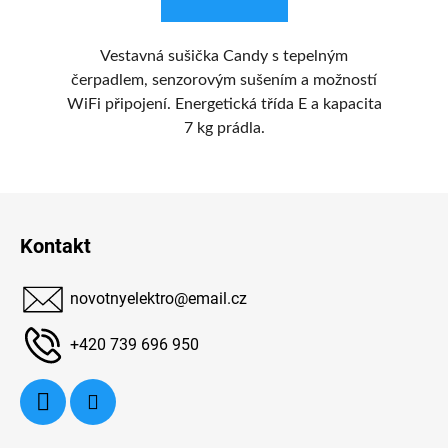
W v
Vestavná sušička Candy s tepelným
čerpadlem, senzorovým sušením a možností
H
WiFi připojení. Energetická třída E a kapacita
ete
7 kg prádla.
,
te
é
Z
d
á
Kontakt
K 
p
u
a
novotnyelektro
@
email.cz
t
bu
í
+420 739 696 950
na
ob
p