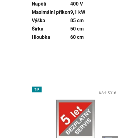
Napětí
400 V
Maximální příkon
9,1 kW
Výška
85 cm
Šířka
50 cm
Hloubka
60 cm
TIP
Kód:
5016