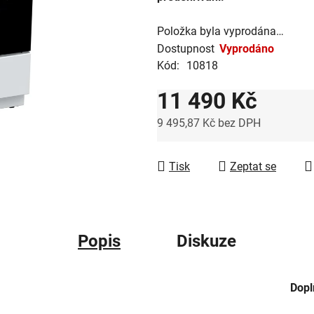
hvězdiček.
Položka byla vyprodána…
Dostupnost
Vyprodáno
Kód:
10818
11 490 Kč
9 495,87 Kč bez DPH
Měrná cena:
Tisk
Zeptat se
Popis
Diskuze
Dopl