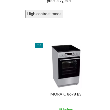
práci a výjezd...
High-contrast mode
TIP
12 990
KČ
-15%
S 787 BXB
MORA C 8678 BS
adem
Skladem