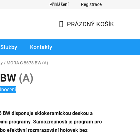
Přihlášení
Registrace
odmínky prodloužené záruky
Reklamace zboží v záruční době
PRÁZDNÝ KOŠÍK
NÁKUPNÍ
KOŠÍK
Služby
Kontakty
ky
/
MORA C 8678 BW
(A)
 BW
(A)
dnocení
8 BW disponuje sklokeramickou deskou a
icími programy. Samozřejmostí je program pro
ebo efektivní rozmrazování hotovek bez