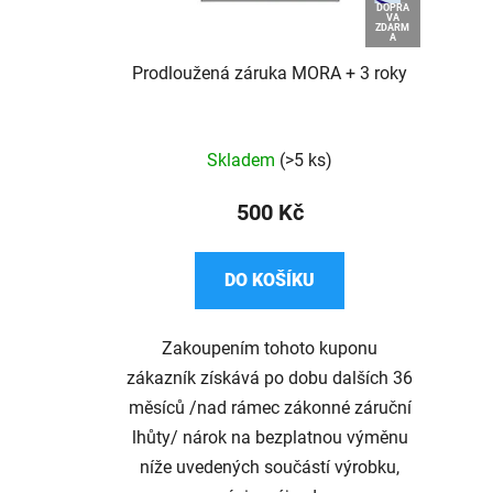
DOPRA
VA
ZDARM
A
Prodloužená záruka MORA + 3 roky
Průměrné
Skladem
(>5 ks)
hodnocení
produktu
500 Kč
je
4,7
DO KOŠÍKU
z
5
Zakoupením tohoto kuponu
hvězdiček.
zákazník získává po dobu dalších 36
měsíců /nad rámec zákonné záruční
lhůty/ nárok na bezplatnou výměnu
níže uvedených součástí výrobku,