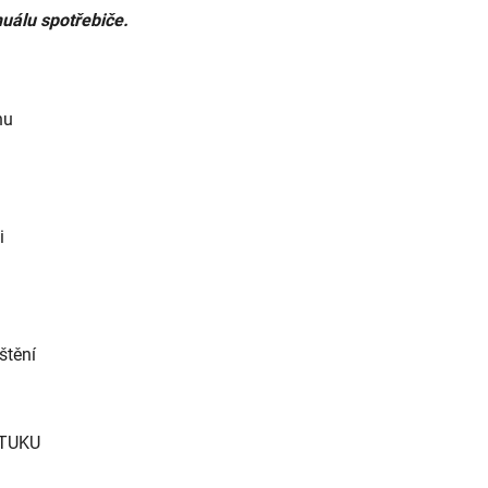
uálu spotřebiče.
nu
i
štění
 TUKU