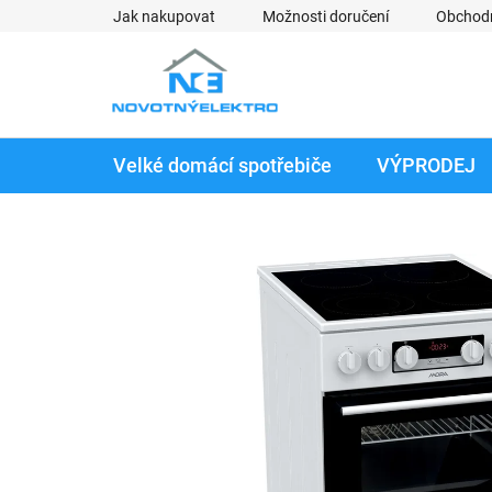
Přejít
Jak nakupovat
Možnosti doručení
Obchod
na
obsah
Velké domácí spotřebiče
VÝPRODEJ