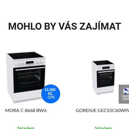
MOHLO BY VÁS ZAJÍMAT
11 990
KČ
DOPR
-12%
ZDA
MORA C 8668 BW6
GORENJE GECS5C60WP
Skladem
Skladem