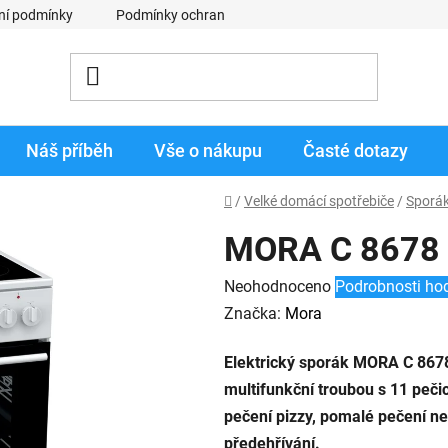
ní podmínky
Podmínky ochrany osobních údajů
Obchodní p
Náš příběh
Vše o nákupu
Časté dotazy
Domů
/
Velké domácí spotřebiče
/
Sporá
MORA C 8678
Průměrné
Neohodnoceno
Podrobnosti ho
hodnocení
Značka:
Mora
produktu
Elektrický sporák MORA C 867
je
multifunkční troubou s 11 peč
0,0
pečení pizzy, pomalé pečení n
z
předehřívání.
5