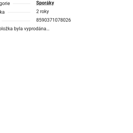
Sporáky
gorie
2 roky
ka
8590371078026
oložka byla vyprodána…