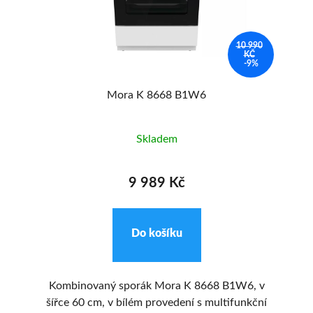
90
10 990
KČ
%
-9%
Mora K 8668 B1W6
Skladem
9 989 Kč
Do košíku
Kombinovaný sporák Mora K 8668 B1W6, v
K
s
šířce 60 cm, v bílém provedení s multifunkční