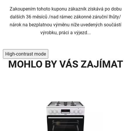
5
Zakoupením tohoto kuponu zákazník získává po dobu
hvězdiček.
dalších 36 měsíců /nad rámec zákonné záruční lhůty/
nárok na bezplatnou výměnu níže uvedených součástí
výrobku, práci a výjezd...
High-contrast mode
MOHLO BY VÁS ZAJÍMAT
NOV