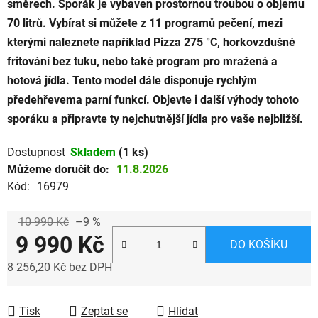
směrech. Sporák je vybaven prostornou troubou o objemu
70 litrů. Vybírat si můžete z 11 programů pečení, mezi
kterými naleznete například Pizza 275 °C, horkovzdušné
fritování bez tuku, nebo také program pro mražená a
hotová jídla. Tento model dále disponuje rychlým
předehřevema parní funkcí. Objevte i další výhody tohoto
sporáku a připravte ty nejchutnější jídla pro vaše nejbližší.
Dostupnost
Skladem
(1 ks)
Můžeme doručit do:
11.8.2026
Kód:
16979
10 990 Kč
–9 %
9 990 Kč
DO KOŠÍKU
8 256,20 Kč bez DPH
Měrná cena:
Tisk
Zeptat se
Hlídat