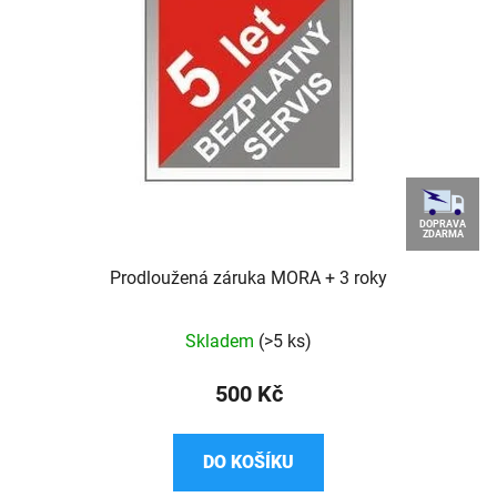
DOPRAVA
ZDARMA
Prodloužená záruka MORA + 3 roky
Průměrné
Skladem
(>5 ks)
hodnocení
produktu
500 Kč
je
4,7
DO KOŠÍKU
z