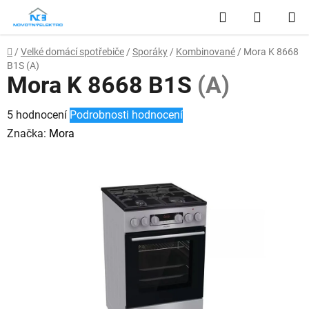
Přejít
Hledat
NÁKUP
na
obsah
KOŠÍK
Domů
/
Velké domácí spotřebiče
/
Sporáky
/
Kombinované
/
Mora K 8668
B1S
(A)
Mora K 8668 B1S
(A)
Průměrné
5 hodnocení
Podrobnosti hodnocení
hodnocení
Značka:
Mora
produktu
je
4,2
z
5
hvězdiček.