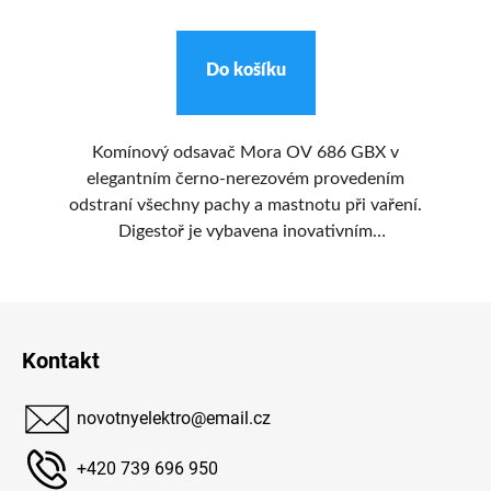
Do košíku
1
Komínový odsavač Mora OV 686 GBX v
K
ně
elegantním černo-nerezovém provedením
v
ti,
odstraní všechny pachy a mastnotu při vaření.
d
u
Digestoř je vybavena inovativním
m.
perimetrickým odsávacím systémem, který
nepřetěžuje motor, optimalizuje spotřebu
Z
energie, snižuje hluk a odsává podstatně
účinněji.
á
Kontakt
p
a
novotnyelektro
@
email.cz
t
í
+420 739 696 950