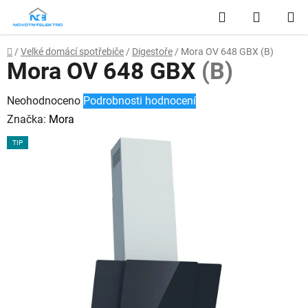
Přejít
Hledat
NÁKUP
na
obsah
KOŠÍK
Domů
/
Velké domácí spotřebiče
/
Digestoře
/
Mora OV 648 GBX
(B)
Mora OV 648 GBX
(B)
Průměrné
Neohodnoceno
Podrobnosti hodnocení
hodnocení
Značka:
Mora
produktu
TIP
je
0,0
z
5
hvězdiček.