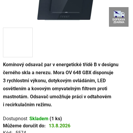
DOPRAVA
ZDARMA
Komínový odsavač par v energetické třídě B v designu
černého skla a nerezu. Mora OV 648 GBX disponuje
3 rychlostmi výkonu, dotykovým ovládáním, LED
osvětlením a kovovým omyvatelným filtrem proti
mastnotám. Odsavač umožňuje práci v odtahovém
i recirkulačním režimu.
Dostupnost
Skladem
(1 ks)
Můžeme doručit do:
13.8.2026
Kód:
5574