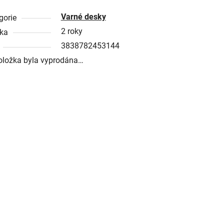
Varné desky
gorie
2 roky
ka
3838782453144
oložka byla vyprodána…