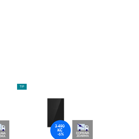
TIP
TIP
3 490
KČ
DOPRAVA
AVA
-6%
ZDARMA
RMA