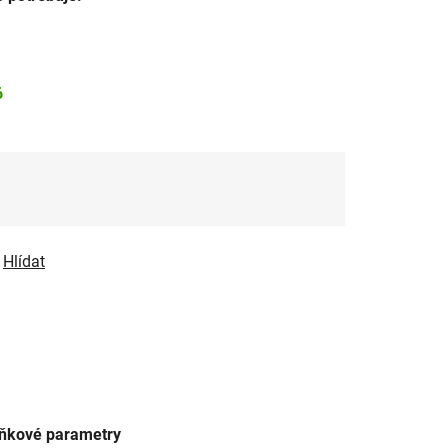
6
Hlídat
ňkové parametry