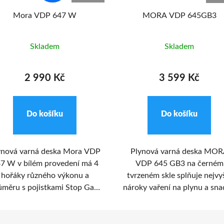
Mora VDP 647 W
MORA VDP 645GB3
Skladem
Skladem
2 990 Kč
3 599 Kč
Do košíku
Do košíku
ynová varná deska Mora VDP
Plynová varná deska MO
7 W v bílém provedení má 4
VDP 645 GB3 na černém
hořáky různého výkonu a
tvrzeném skle splňuje nejvy
ůměru s pojistkami Stop Gas.
nároky vaření na plynu a sn
maltovaná dvoudílná varná
údržby. Deska má 4 plyno
žka zajistí dokonalou stabilitu
hořáky o 3 velikostech – ma
rných nádob. Ovládání varné
2x střední a velký a jsou osa