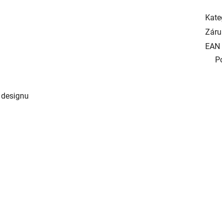
Kate
Záru
EAN
P
 designu