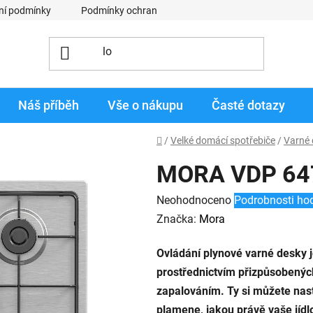
ní podmínky
Podmínky ochrany osobních údajů
Obchodní p
Náš příběh
Vše o nákupu
Časté dotazy
Domů
/
Velké domácí spotřebiče
/
Varné 
MORA VDP 64
Průměrné
Neohodnoceno
Podrobnosti ho
hodnocení
Značka:
Mora
produktu
Ovládání plynové varné desky j
je
prostřednictvím přizpůsobených
0,0
zapalováním. Ty si můžete nas
z
plamene, jakou právě vaše jídl
5