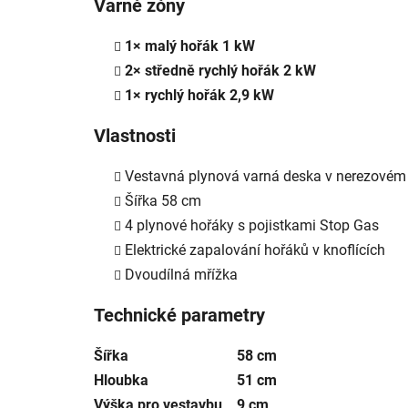
Varné zóny
1× malý hořák 1 kW
2× středně rychlý hořák 2 kW
1× rychlý hořák 2,9 kW
Vlastnosti
Vestavná plynová varná deska v nerezovém
Šířka 58 cm
4 plynové hořáky s pojistkami Stop Gas
Elektrické zapalování hořáků v knoflících
Dvoudílná mřížka
Technické parametry
Šířka
58 cm
Hloubka
51 cm
Výška pro vestavbu
9 cm