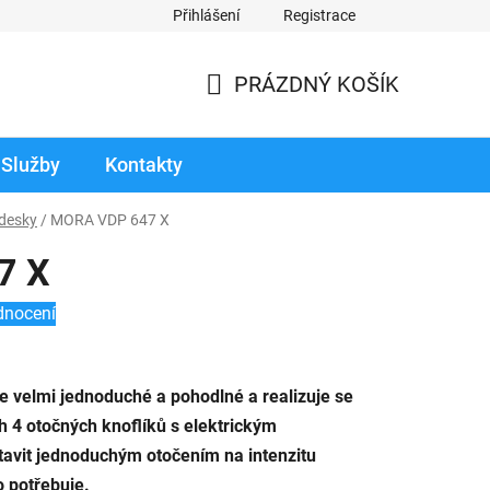
Přihlášení
Registrace
odmínky prodloužené záruky
Reklamace zboží v záruční době
PRÁZDNÝ KOŠÍK
NÁKUPNÍ
KOŠÍK
Služby
Kontakty
desky
/
MORA VDP 647 X
7 X
dnocení
e velmi jednoduché a pohodlné a realizuje se
 4 otočných knoflíků s elektrickým
tavit jednoduchým otočením na intenzitu
o potřebuje.