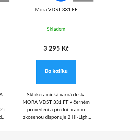
Mora VDST 331 FF
Mora V
Skladem
Skl
3 295 Kč
4 4
Do košíku
Do k
RA
Sklokeramická varná deska
Sklokeramick
MORA VDST 331 FF v černém
Mora VDST 6
šší
provedení a přední hranou
barvě se zk
adné
zkosenou disponuje 2 Hi-Light
hranou má 3 
vé
varnými zónami. S ukazatelem
zóny. Ty j
lý,
zbytkového tepla na desce víte,
ukazatelem zb
zené
která zóna je ještě horká a jste
díky čemuž je