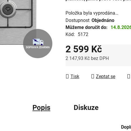
hvězdiček.
Položka byla vyprodána…
Dostupnost
Objednáno
Můžeme doručit do:
14.8.202
Kód:
5172
2 599 Kč
DOPRAVA ZDARMA
2 147,93 Kč bez DPH
Měrná cena:
Tisk
Zeptat se
Popis
Diskuze
Dopl