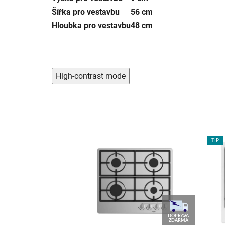
Šířka pro vestavbu
56 cm
Hloubka pro vestavbu
48 cm
High-contrast mode
TIP
DOPRAVA
DOPRAVA
ZDARMA
ZDARMA