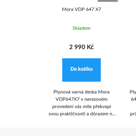
 648 GBX
Mora VDP 647 X7
adem
Skladem
9 Kč
2 990 Kč
ošíku
Do košíku
dsavač par
Plynová varná deska Mora
Pl
řídě B v designu
VDP647X7 v nerezovém
64
nerezu. Mora OV
provedení vás mile překvapí
je 3 rychlostmi
svou praktičností a důrazem na
pr
vým ovládáním,
bezpečné
S
ím a kovovým
užívání. Vestavná varná deska
mří
filtrem proti
disponuje šířkou 60 cm a má 4
va