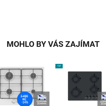
MOHLO BY VÁS ZAJÍMAT
TIP
3 490
KČ
DOPRAVA
DOPR
-14%
ZDARMA
ZDA