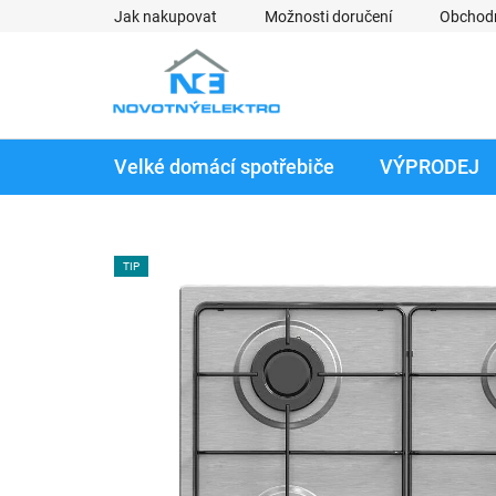
Přejít
Jak nakupovat
Možnosti doručení
Obchod
na
obsah
Velké domácí spotřebiče
VÝPRODEJ
TIP