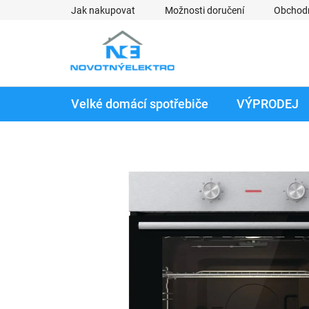
Přejít
Jak nakupovat
Možnosti doručení
Obchod
na
obsah
Velké domácí spotřebiče
VÝPRODEJ