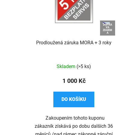
DOPRA
VA
ZDARM
A
Prodloužená záruka MORA + 3 roky
Průměrné
Skladem
(>5 ks)
hodnocení
produktu
1 000 Kč
je
3,0
DO KOŠÍKU
z
5
Zakoupením tohoto kuponu
hvězdiček.
zákazník získává po dobu dalších 36
měsíců /nad rámec zákonné záruční