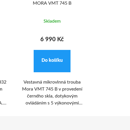
MORA VMT 745 B
MORA V
Skladem
Skl
6 990 Kč
4 5
Do košíku
Do k
332
Vestavná mikrovlnná trouba
Vestavná mik
m
Mora VMT 745 B v provedení
MORA VMT 325
černého skla, dotykovým
1450 W a nerez
A.
ovládáním s 5 výkonovými
je neoceniteln
ů s
stupni. V nerezovém vnitřku
každé dom
v
trouby o objemu 25 l je umístěn
mechanické 
ě
otočný talíř o průměru 315 mm.
výkonovými stup