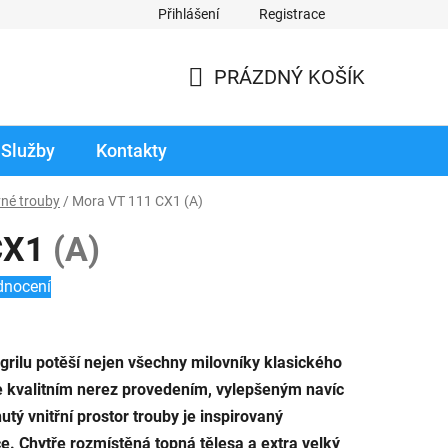
Přihlášení
Registrace
odmínky prodloužené záruky
Reklamace zboží v záruční době
PRÁZDNÝ KOŠÍK
NÁKUPNÍ
KOŠÍK
Služby
Kontakty
né trouby
/
Mora VT 111 CX1
(A)
CX1
(A)
dnocení
 grilu potěší nejen všechny milovníky klasického
e kvalitním nerez provedením, vylepšeným navíc
utý vnitřní prostor trouby je inspirovaný
. Chytře rozmístěná topná tělesa a extra velký