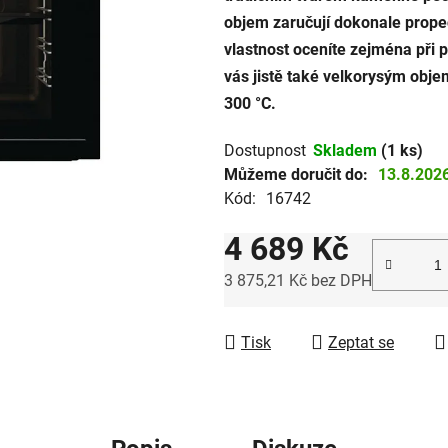
objem zaručují dokonale propeč
hvězdiček.
vlastnost oceníte zejména při
vás jistě také velkorysým obje
300 °C.
Dostupnost
Skladem
(1 ks)
Můžeme doručit do:
13.8.202
Kód:
16742
4 689 Kč
3 875,21 Kč bez DPH
Měrná cena:
Tisk
Zeptat se