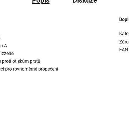
Popis
Diskuze
Dopl
Kate
 l
Záru
ou A
EAN
izzerie
 proti otiskům prstů
pecí pro rovnoměrné propečení