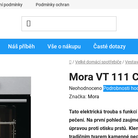
ní podmínky
Podmínky ochrany osobních údajů
Obchodní p
Náš příběh
Vše o nákupu
Časté dotazy
Domů
/
Velké domácí spotřebiče
/
Vestav
Mora VT 111 
Průměrné
Neohodnoceno
Podrobnosti ho
hodnocení
Značka:
Mora
produktu
Tato elektrická trouba s funkcí
je
pečení. Na první pohled zaujm
0,0
úpravou proti otisku prstů. Klen
z
tradičním tvarem kamenné pece
5