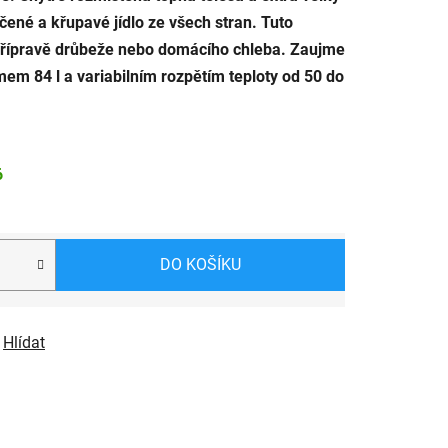
ené a křupavé jídlo ze všech stran. Tuto
 přípravě drůbeže nebo domácího chleba. Zaujme
mem 84 l a variabilním rozpětím teploty od 50 do
6
DO KOŠÍKU
Hlídat