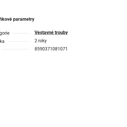
ňkové parametry
Vestavné trouby
gorie
2 roky
ka
8590371081071