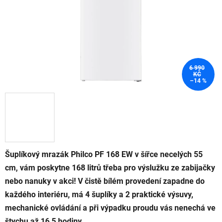
6 990
KČ
–14 %
Šuplíkový mrazák Philco PF 168 EW v šířce necelých 55
cm, vám poskytne 168 litrů třeba pro výslužku ze zabijačky
nebo nanuky v akci! V čistě bílém provedení zapadne do
každého interiéru, má 4 šuplíky a 2 praktické výsuvy,
mechanické ovládání a při výpadku proudu vás nenechá ve
štychu až 16,5 hodiny.