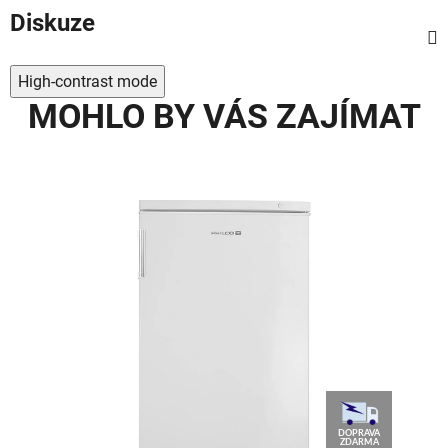
Diskuze
High-contrast mode
MOHLO BY VÁS ZAJÍMAT
AVA
DOPRAVA
MA
ZDARMA