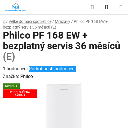
Přejít
Hledat
NÁKUP
na
obsah
KOŠÍK
Domů
/
Velké domácí spotřebiče
/
Mrazáky
/
Philco PF 168 EW +
bezplatný servis 36 měsíců
(E)
Philco PF 168 EW +
bezplatný servis 36 měsíců
(E)
Průměrné
1 hodnocení
Podrobnosti hodnocení
hodnocení
Značka:
Philco
produktu
NOVINKA
je
PRODLOUŽENÁ
ZÁRUKA
5,0
z
5
hvězdiček.