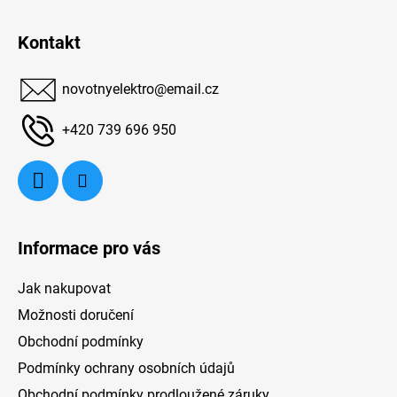
Z
tní
 od
á
Kontakt
o
p
a
 7
novotnyelektro
@
email.cz
t
í
+420 739 696 950
dů
í
o
e
i
Informace pro vás
Jak nakupovat
Možnosti doručení
Obchodní podmínky
Podmínky ochrany osobních údajů
Obchodní podmínky prodloužené záruky