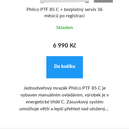
6
Philco PTF 85 C + bezplatný servis 36
měsíců po registraci
Skladem
6 990 Kč
Do košíku
ba
Jednodveřový mrazák Philco PTF 85 C je
ck.
vybaven manuálním ovládáním, výrobek je v
nac
e a
energetické třídě C. Zásuvkový systém
D
nu
umožňuje větší a lepší přehled nad uloženými
potravinami. Jako designový doplněk tohoto
íky
mrazáku zdobí nerezové madlo.