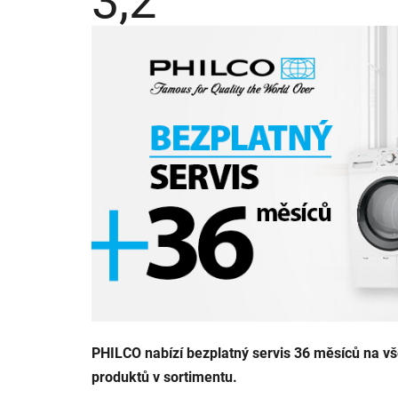
3,2
produktu
je
3,2
z
5
hvězdiček.
PHILCO nabízí bezplatný servis 36 měsíců na vš
produktů v sortimentu.