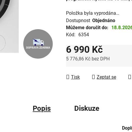
hvězdiček.
Položka byla vyprodána…
Dostupnost
Objednáno
Můžeme doručit do:
18.8.202
Kód:
6354
6 990 Kč
DOPRAVA ZDARMA
5 776,86 Kč bez DPH
Měrná cena:
Tisk
Zeptat se
Popis
Diskuze
Dopl