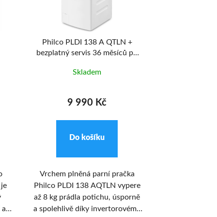
Philco PLDI 138 A QTLN +
PHILCO PL
bezplatný servis 36 měsíců po
registraci
Skladem
Skl
9 990 Kč
9 9
Do košíku
Do k
o
Vrchem plněná parní pračka
Nová pračka P
je
Philco PLDI 138 AQTLN vypere
AJW steam s par
ý
až 8 kg prádla potichu, úsporně
inovativními 
 a
a spolehlivě díky invertorovému
rozšířenými