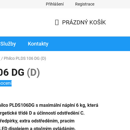
Přihlášení
Registrace
odmínky prodloužené záruky
Reklamace zboží v záruční době
PRÁZDNÝ KOŠÍK
NÁKUPNÍ
KOŠÍK
Služby
Kontakty
y
/
Philco PLDS 106 DG
(D)
106 DG
(D)
nocení
lco PLDS106DG s maximální náplní 6 kg, která
getické třídě D a účinností odstředění C.
ředpírky, extra odstředěním, pracím
LED displejem a otočným ovládáním.