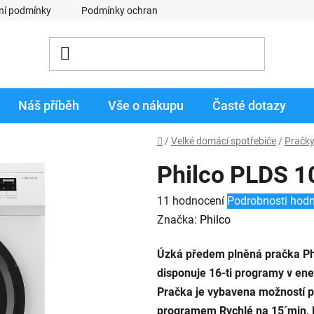
ní podmínky
Podmínky ochrany osobních údajů
Obchodní p
Náš příběh
Vše o nákupu
Časté dotazy
Domů
/
Velké domácí spotřebiče
/
Pračk
Philco PLDS 
Průměrné
11 hodnocení
Podrobnosti hod
hodnocení
Značka:
Philco
produktu
Úzká předem plněná pračka Phi
je
disponuje 16-ti programy v ener
3,2
Pračka je vybavena možností p
z
programem Rychlé na 15´min, 
5