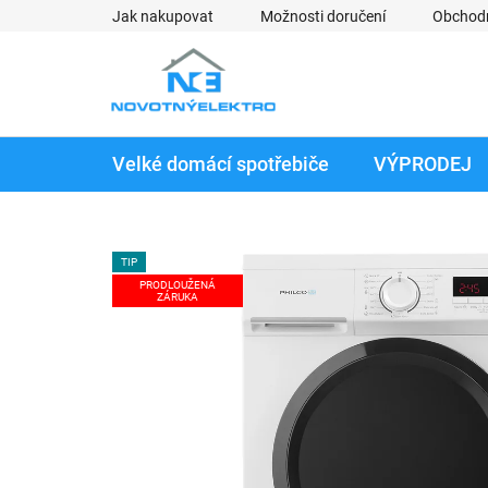
Přejít
Jak nakupovat
Možnosti doručení
Obchod
na
obsah
Velké domácí spotřebiče
VÝPRODEJ
TIP
PRODLOUŽENÁ
ZÁRUKA