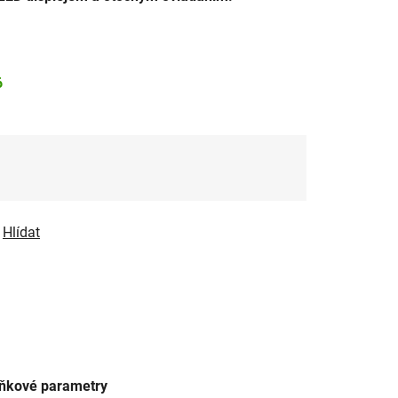
6
Hlídat
ňkové parametry