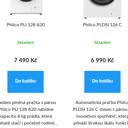
Philco PLI 128 A20
Philco PLDSI 126 C
Skladem
Skladem
7 490 Kč
6 990 Kč
Do košíku
Do košíku
edem plněná pračka s párou
Automatická pračka Philc
hilco PLI 128 A20 nabídne
PLDSI 126 C steam s párou 
kapacitu 8 kg prádla, která
inovativní spotřebič, kter
hatě stačí i početné rodině,
přináší širokou škálu funkcí