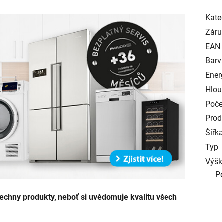
Kate
Záru
EAN
Barv
Ener
Hlou
Poče
Prod
Šířk
Typ
Výš
P
echny produkty, neboť si uvědomuje kvalitu všech