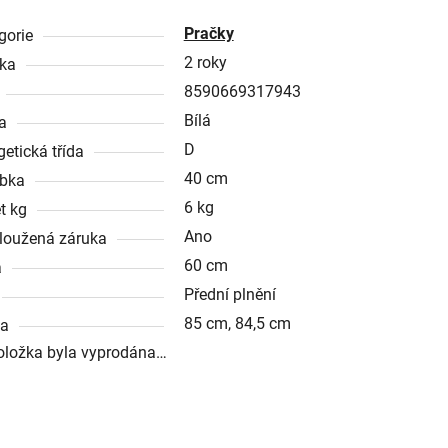
Pračky
gorie
2 roky
ka
8590669317943
Bílá
a
D
getická třída
40 cm
bka
6 kg
t kg
Ano
loužená záruka
60 cm
a
Přední plnění
85 cm, 84,5 cm
ka
oložka byla vyprodána…