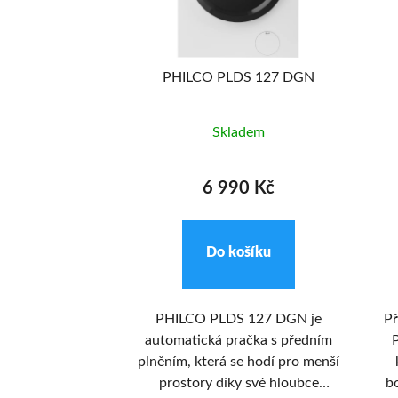
11 990
KČ
-17%
 17832 Bi
PHILCO PLDS 127 DGN
adem
Skladem
0 Kč
6 990 Kč
ošíku
Do košíku
ombinovaná
PHILCO PLDS 127 DGN je
Př
lco PC 17832 Bi
automatická pračka s předním
P
třídě E o výšce
plněním, která se hodí pro menší
hladnička má
prostory díky své hloubce
bo