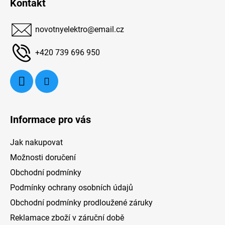
Kontakt
ku
potraviny déle čerstvé. Oddělená regulace
p
teploty pro chladničku a mrazničku umožňuje
a
přesné nastavení podle vašich potřeb.
d
novotnyelektro
@
email.cz
t
ne
í
+420 739 696 950
Informace pro vás
Jak nakupovat
Možnosti doručení
Obchodní podmínky
Podmínky ochrany osobních údajů
Obchodní podmínky prodloužené záruky
Reklamace zboží v záruční době