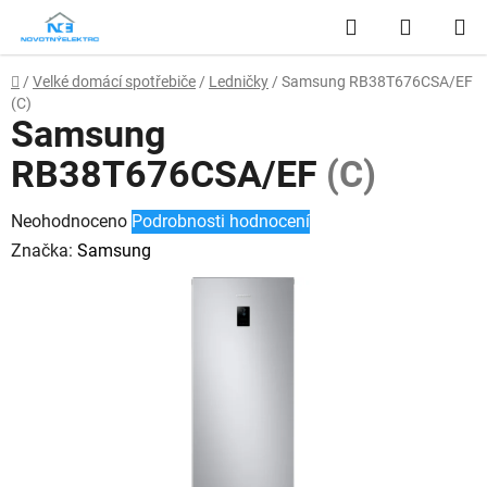
Přejít
Hledat
NÁKUP
na
obsah
KOŠÍK
Domů
/
Velké domácí spotřebiče
/
Ledničky
/
Samsung RB38T676CSA/EF
(C)
Samsung
RB38T676CSA/EF
(C)
Průměrné
Neohodnoceno
Podrobnosti hodnocení
hodnocení
Značka:
Samsung
produktu
je
0,0
z
5
hvězdiček.