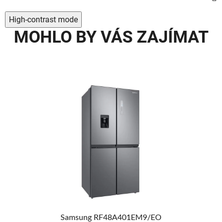
High-contrast mode
MOHLO BY VÁS ZAJÍMAT
AVA
MA
Samsung RF48A401EM9/EO