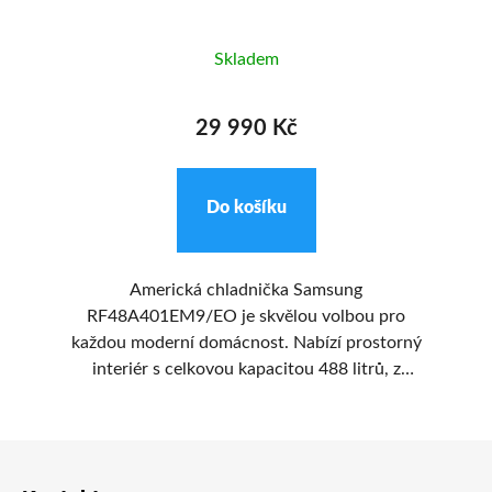
Skladem
29 990 Kč
Do košíku
ní
Americká chladnička Samsung
e
RF48A401EM9/EO je skvělou volbou pro
bí
každou moderní domácnost. Nabízí prostorný
RB
interiér s celkovou kapacitou 488 litrů, z
 mm
toho 329 litrů pro chladničku a 159 litrů pro
mrazničku. Díky technologii Twin Cooling
Z
Plus je zajištěno optimální chlazení a vlhkost v
obou odděleních, což pomáhá udržet
ví
á