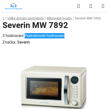
Přejít
Hledat
NÁKUP
na
obsah
KOŠÍK
Domů
/
Velké domácí spotřebiče
/
Mikrovlné trouby
/
Severin MW 7892
Severin MW 7892
Průměrné
3 hodnocení
Podrobnosti hodnocení
hodnocení
Značka:
Severin
produktu
je
4,7
z
5
hvězdiček.