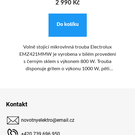
2 990 Kč
Do košíku
ové
Volně stojící mikrovlnná trouba Electrolux
 do
EMZ421MMW je vyrobena v bílém provedení
E
 z
s černým sklem s výkonem 800 W. Trouba
zp
disponuje grilem o výkonu 1000 W, pěti
Ve
výkonovými stupni, které lze regulovat
manuálně pomocí otočného knoflíku, otočným
Z
ocí
talířem o průměru 270 mm, vnitřním
ská
osvětlením a zvukovým signálem.
á
Kontakt
lné
p
ným
a
ky
novotnyelektro
@
email.cz
t
í
+420 739 696 950
 ×