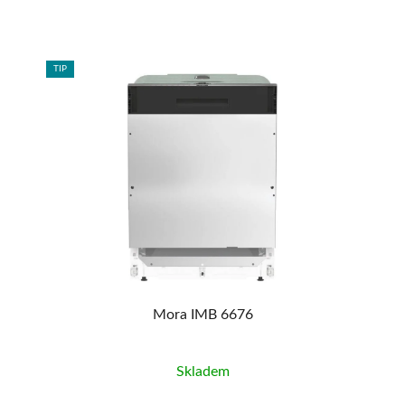
TIP
TIP
90
%
Mora IMB 6676
Skladem