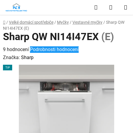
Přejít
Hledat
NÁKUP
na
obsah
KOŠÍK
Domů
/
Velké domácí spotřebiče
/
Myčky
/
Vestavné myčky
/
Sharp QW
NI14I47EX
(E)
Sharp QW NI14I47EX
(E)
Průměrné
9 hodnocení
Podrobnosti hodnocení
hodnocení
Značka:
Sharp
produktu
TIP
je
2,4
z
5
hvězdiček.