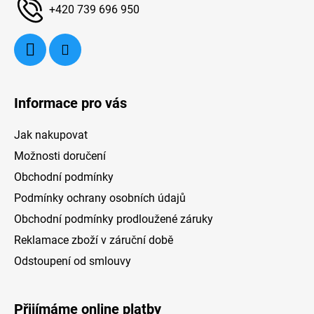
í
+420 739 696 950
45, 40, 35 °C). Mezi mycími programy najdete
třeba AUTO program, Hygiena, 1h mytí, Eco,
Rychlý 20´, Intenzivní, noční mytí a také
speciální program pro sklo.
Informace pro vás
Jak nakupovat
Možnosti doručení
Obchodní podmínky
Podmínky ochrany osobních údajů
Obchodní podmínky prodloužené záruky
Reklamace zboží v záruční době
Odstoupení od smlouvy
Přijímáme online platby