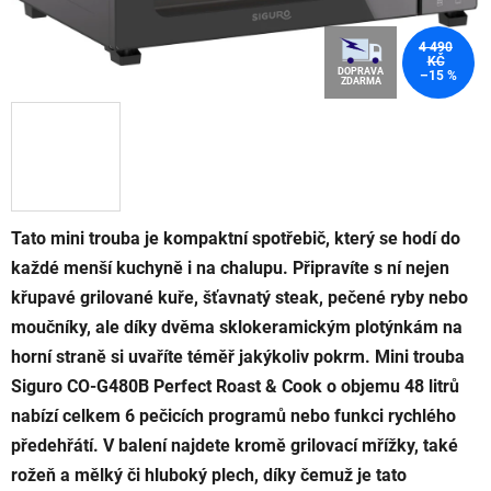
4 490
KČ
DOPRAVA
–15 %
ZDARMA
Tato mini trouba je kompaktní spotřebič, který se hodí do
každé menší kuchyně i na chalupu. Připravíte s ní nejen
křupavé grilované kuře, šťavnatý steak, pečené ryby nebo
moučníky, ale díky dvěma sklokeramickým plotýnkám na
horní straně si uvaříte téměř jakýkoliv pokrm. Mini trouba
Siguro CO-G480B Perfect Roast & Cook o objemu 48 litrů
nabízí celkem 6 pečicích programů nebo funkci rychlého
předehřátí. V balení najdete kromě grilovací mřížky, také
rožeň a mělký či hluboký plech, díky čemuž je tato