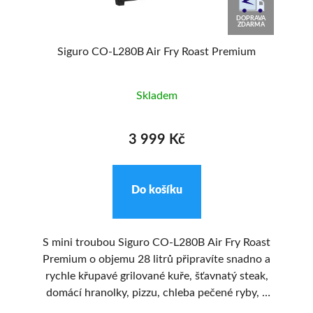
9
DOPRAVA
%
ZDARMA
Siguro CO-L280B Air Fry Roast Premium
Skladem
3 999 Kč
Do košíku
e
S mini troubou Siguro CO-L280B Air Fry Roast
Premium o objemu 28 litrů připravíte snadno a
ké
rychle křupavé grilované kuře, šťavnatý steak,
domácí hranolky, pizzu, chleba pečené ryby, a
je
dokonce usušíte ovoce či zeleninu. Dokonce ji