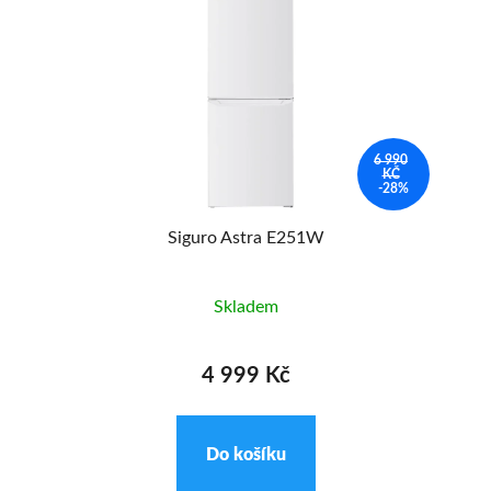
6 990
KČ
-28%
Siguro Astra E251W
Skladem
4 999 Kč
Do košíku