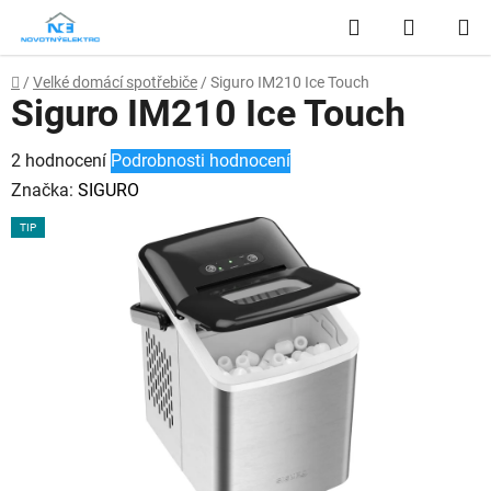
Přejít
Hledat
NÁKUP
na
obsah
KOŠÍK
Domů
/
Velké domácí spotřebiče
/
Siguro IM210 Ice Touch
Siguro IM210 Ice Touch
Průměrné
2 hodnocení
Podrobnosti hodnocení
hodnocení
Značka:
SIGURO
produktu
TIP
je
5,0
z
5
hvězdiček.