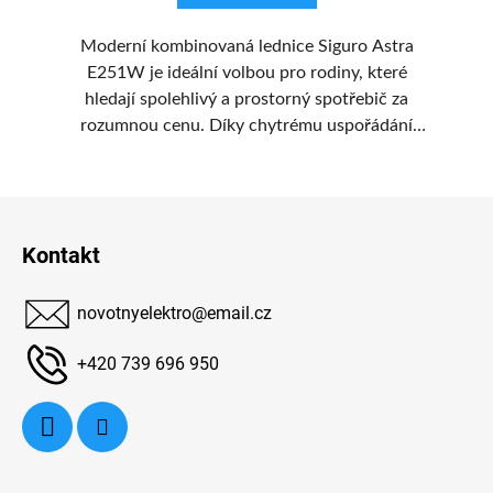
 je
Moderní kombinovaná lednice Siguro Astra
K
E251W je ideální volbou pro rodiny, které
é
hledají spolehlivý a prostorný spotřebič za
rozumnou cenu. Díky chytrému uspořádání
na
vnitřních prostor nabízí komfort a pohodlí při
ob
e
každodenním používání.
Z
ní,
ro
kv
á
Kontakt
e
p
e,
a
,
Lo
novotnyelektro
@
email.cz
t
n
í
+420 739 696 950
p
ka
p
vý