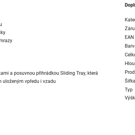
Dopl
Kate
u
Záru
čky
EAN
ámrazy
Barv
Celk
Hlou
Prod
ami a posuvnou přihrádkou Sliding Tray, která
Šířk
m uloženým vpředu i vzadu
Typ
Výš