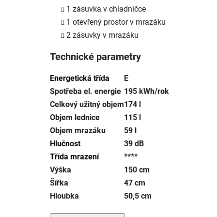
1 zásuvka v chladničce
1 otevřený prostor v mrazáku
2 zásuvky v mrazáku
Technické parametry
Energetická třída
E
Spotřeba el. energie
195 kWh/rok
Celkový užitný objem
174 l
Objem lednice
115 l
Objem mrazáku
59 l
Hlučnost
39 dB
Třída mrazení
****
Výška
150 cm
Šířka
47 cm
Hloubka
50,5 cm