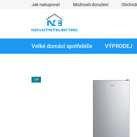
Přejít
Jak nakupovat
Možnosti doručení
Obchod
na
obsah
Velké domácí spotřebiče
VÝPRODEJ
TIP