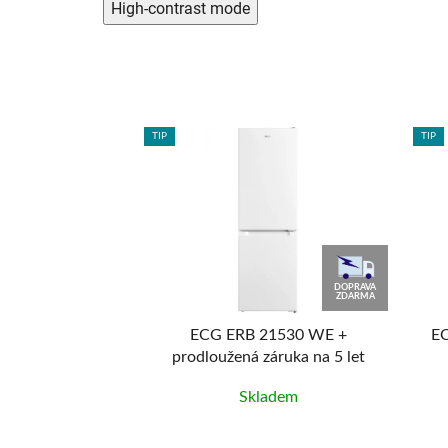
High-contrast mode
TIP
TIP
12 990
KČ
DOPRAVA
-33%
ZDARMA
GAE + 20 let
ECG ERB 21530 WE +
EC
r po registraci
prodloužená záruka na 5 let
adem
Skladem