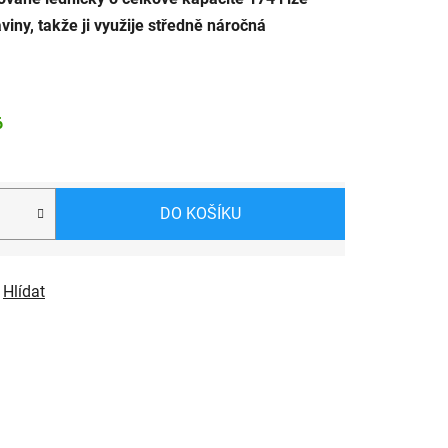
viny, takže ji využije středně náročná
6
DO KOŠÍKU
Hlídat