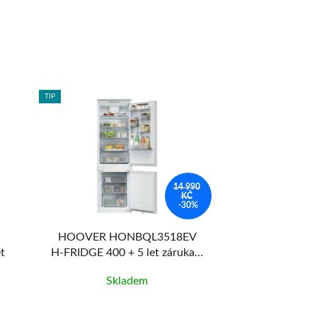
TIP
TIP
14 990
KČ
-30%
HOOVER HONBQL3518EV
Philco P
t
H-FRIDGE 400 + 5 let záruka +
20 let záruka na kompresor po
Skladem
Skl
registraci