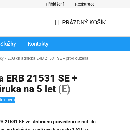
Přihlášení
Registrace
odmínky prodloužené záruky
Reklamace zboží v záruční době
PRÁZDNÝ KOŠÍK
NÁKUPNÍ
KOŠÍK
Služby
Kontakty
ky
/
ECG chladnička ERB 21531 SE + prodloužená
a ERB 21531 SE +
ruka na 5 let
(E)
dnocení
RB 21531 SE ve stříbrném provedení se řadí do
ované ledničky o celkové kapacitě 174 l lze