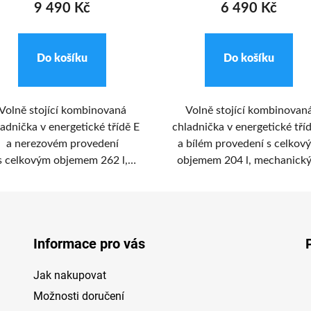
9 490 Kč
6 490 Kč
Do košíku
Do košíku
Volně stojící kombinovaná
Volně stojící kombinovan
adnička v energetické třídě E
chladnička v energetické tří
a nerezovém provedení
a bílém provedení s celkov
s celkovým objemem 262 l,
objemem 204 l, mechanick
mechanickým ovládáním a
ovládáním a úsporným LE
porným LED osvětlením. ECG
osvětlením. ECG ERD
B 21731 XE disponuje čtyřmi
21431 WE disponuje třem
icemi z temperovaného skla a
policemi z temperovaného sk
Informace pro vás
sickou zásuvkou na zeleninu a
klasickou zásuvkou na zelen
ovoce v chladničce a dvě
a ovoce.
Jak nakupovat
zásuvky v mrazáku.
Možnosti doručení