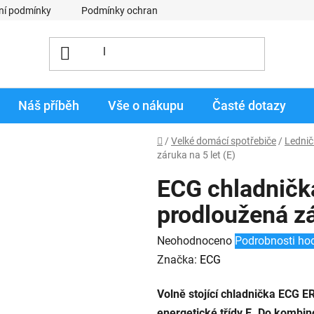
ní podmínky
Podmínky ochrany osobních údajů
Obchodní p
Náš příběh
Vše o nákupu
Časté dotazy
Domů
/
Velké domácí spotřebiče
/
Lednič
záruka na 5 let
(E)
ECG chladničk
prodloužená zá
Průměrné
Neohodnoceno
Podrobnosti ho
hodnocení
Značka:
ECG
produktu
Volně stojící chladnička ECG E
je
energetické třídy E. Do kombin