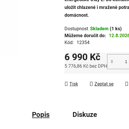
0,0
uložit chlazené i mražené potra
z
domácnost.
5
hvězdiček.
Dostupnost
Skladem
(1 ks)
Můžeme doručit do:
12.8.202
Kód:
12354
6 990 Kč
5 776,86 Kč bez DPH
Měrná cena:
Tisk
Zeptat se
Popis
Diskuze