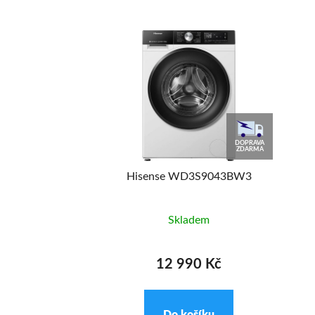
DOPRAVA
ZDARMA
 EW6TN14262
Hisense WD3S9043BW3
adem
Skladem
9 Kč
12 990 Kč