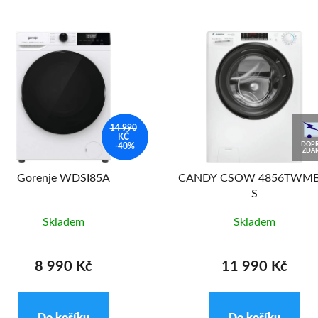
14 990
KČ
DOPR
-40%
ZDA
Gorenje WDSI85A
CANDY CSOW 4856TWMB
S
Skladem
Skladem
8 990 Kč
11 990 Kč