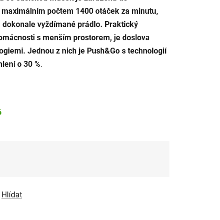
je maximálním počtem 1400 otáček za minutu,
 dokonale vyždímané prádlo. Praktický
domácnosti s menším prostorem, je doslova
ogiemi. Jednou z nich je Push&Go s technologií
lení o 30 %
.
6
Hlídat