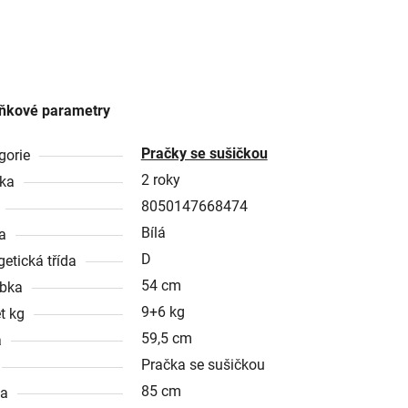
ňkové parametry
Pračky se sušičkou
gorie
2 roky
ka
8050147668474
Bílá
a
D
getická třída
54 cm
bka
9+6 kg
t kg
59,5 cm
a
Pračka se sušičkou
85 cm
ka