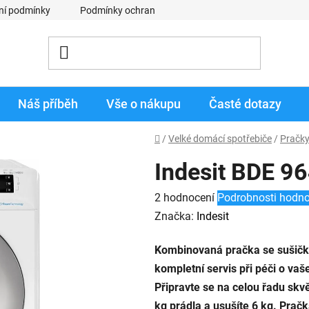
ní podmínky
Podmínky ochrany osobních údajů
Obchodní p
Náš příběh
Vše o nákupu
Časté dotazy
Domů
/
Velké domácí spotřebiče
/
Pračk
Indesit BDE 
Průměrné
2 hodnocení
Podrobnosti hodno
hodnocení
Značka:
Indesit
produktu
Kombinovaná pračka se sušičk
je
kompletní servis při péči o va
5,0
Připravte se na celou řadu skv
z
kg prádla a usušíte 6 kg. Pračk
5