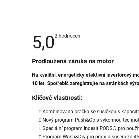
5,0
Průměrné
2 hodnocení
hodnocení
produktu
je
5,0
Prodloužená záruka na motor
z
5
hvězdiček.
Na kvalitní, energeticky efektivní invertorový 
10 let. Spotřebič zaregistrujte na stránkách výr
Klíčové vlastnosti:
Kombinovaná pračka se sušičkou s kapacitou
Nový program Push&Go s výkonnou technolo
Speciální program Indesit PODS® pro použit
Program Wash&Dry pro praní a sušení za 4