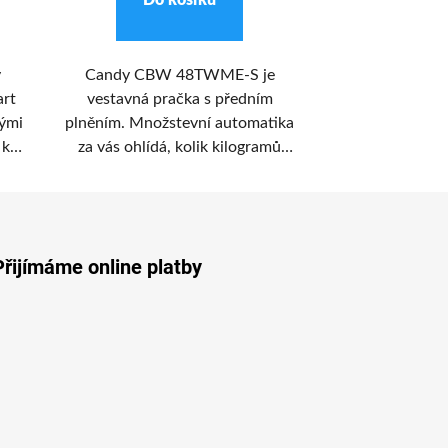
Do košíku
Do k
y
Candy CBW 48TWME-S je
Vestavná prač
rt
vestavná pračka s předním
v energetické 
nými
plněním. Množstevní automatika
provedení s náp
 kg
za vás ohlídá, kolik kilogramů
Philco PLW
.
prádla dáte do pračky, aby vaše
disponuje fun
prádlo bylo perfektně vyprané.
startu a má 
k za
bu
Wi-
Přijímáme online platby
cí
 a
 je