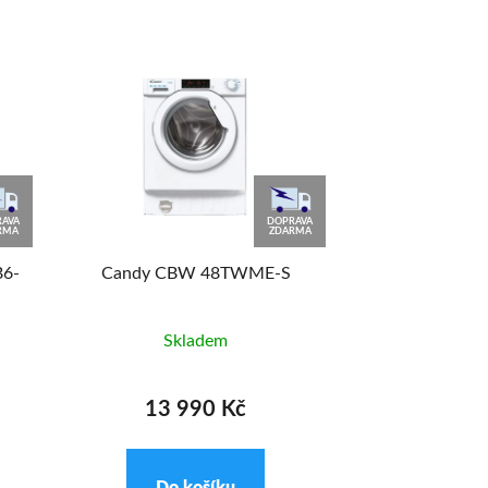
TIP
AVA
DOPRAVA
RMA
ZDARMA
6-
Candy CBW 48TWME-S
Philco PLW
Skladem
Skl
13 990 Kč
14 9