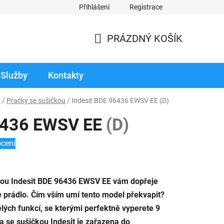
Přihlášení
Registrace
odmínky prodloužené záruky
Reklamace zboží v záruční době
PRÁZDNÝ KOŠÍK
NÁKUPNÍ
KOŠÍK
Služby
Kontakty
y
/
Pračky se sušičkou
/
Indesit BDE 96436 EWSV EE
(D)
96436 EWSV EE
(D)
cení
ou Indesit BDE 96436 EWSV EE vám dopřeje
še prádlo. Čím vším umí tento model překvapit?
ělých funkcí, se kterými perfektně vyperete 9
a se sušičkou Indesit je zařazena do