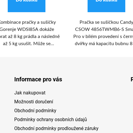
Do košíku
Do košíku
ombinace pračky a sušičky
Pračka se sušičkou Cand
Gorenje WDSI85A dokáže
CSOW 4856TWMB6-S Sma
rat až 8 kg prádla a následně
Pro v bílém provedení s čer
až 5 kg usušit. Může se
dvířky má kapacitu bubnu 8
ochlubit speciálním profilem
pro praní a 5 kg pro sušení
ubnu pro citlivé zacházení s
Maximální rychlost
lečením a minimalizuje jeho
odstřeďování je 1 351 otáče
pomačkání.
minutu. Má 16 programů + 
Informace pro vás
Fi programy pro praní a 4
programy pro sušení. Její
Jak nakupovat
ovládání je pohodlné pomo
otočného voliče. Digitální
Možnosti doručení
6místný displej je v českém
Obchodní podmínky
slovenském jazyce. Spotřebič
Podmínky ochrany osobních údajů
možné ovládat i na dálku
Obchodní podmínky prodloužené záruky
prostřednictvím chytrého