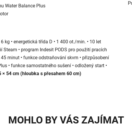
P
mu Water Balance Plus
otor
 kg • energetická třída D • 1 400 ot./min. • 10 let
í Steam • program Indesit PODS pro použití pracích
 45 minut • funkce odstraňování skvrn • přizpůsobení
lus • funkce samostatného sušení • odložený start •
9,5 × 54 cm (hloubka s přesahem 60 cm)
MOHLO BY VÁS ZAJÍMAT