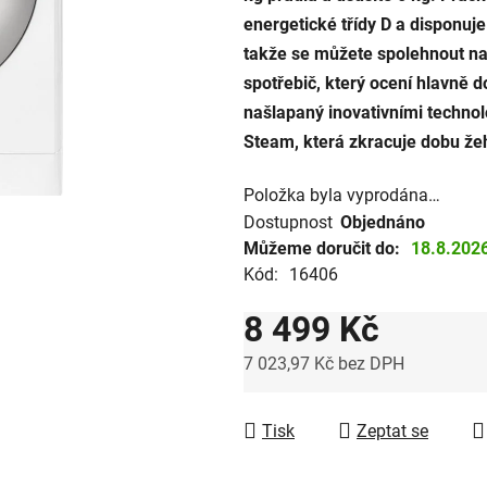
energetické třídy D a disponu
hvězdiček.
takže se můžete spolehnout na
spotřebič, který ocení hlavně 
našlapaný inovativními technol
Steam, která zkracuje dobu žeh
Položka byla vyprodána…
Dostupnost
Objednáno
Můžeme doručit do:
18.8.202
Kód:
16406
8 499 Kč
7 023,97 Kč bez DPH
Měrná cena:
Tisk
Zeptat se