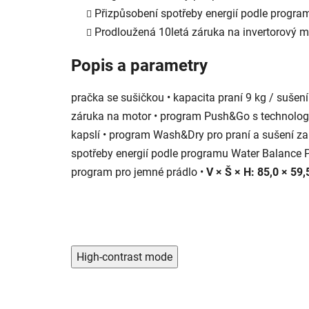
Přizpůsobení spotřeby energií podle progra
Prodloužená 10letá záruka na invertorový m
Popis a parametry
pračka se sušičkou • kapacita praní 9 kg / sušení 6
záruka na motor • program Push&Go s technologi
kapslí • program Wash&Dry pro praní a sušení za
spotřeby energií podle programu Water Balance P
program pro jemné prádlo •
V × Š × H: 85,0 × 5
High-contrast mode