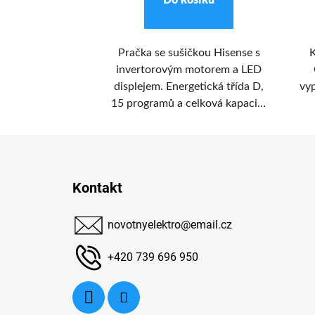
ošíku
Do košíku
lux EW6TN14262
Pračka se sušičkou Hisense s
K
avého prádla při
invertorovým motorem a LED
40-60°. Pračka
displejem. Energetická třída D,
vyp
etické třídy D.
15 programů a celková kapacita
9 kilogramů prádla pro praní a 6
p
kilogramů pro sušení.
b
ob
Z
á
Kontakt
p
a
novotnyelektro
@
email.cz
t
í
+420 739 696 950