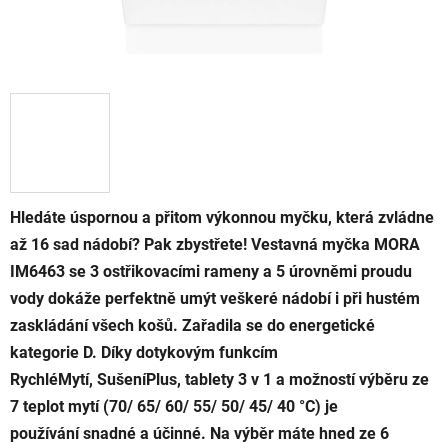
Hledáte úspornou a přitom výkonnou myčku, která zvládne
až 16 sad nádobí? Pak zbystřete! Vestavná myčka MORA
IM6463 se 3 ostřikovacími rameny a 5 úrovněmi proudu
vody dokáže perfektně umýt veškeré nádobí i při hustém
zaskládání všech košů. Zařadila se do energetické
kategorie D. Díky dotykovým funkcím
RychléMytí, SušeníPlus, tablety 3 v 1 a možností výběru ze
7 teplot mytí (70/ 65/ 60/ 55/ 50/ 45/ 40 °C) je
používání snadné a účinné. Na výběr máte hned ze 6