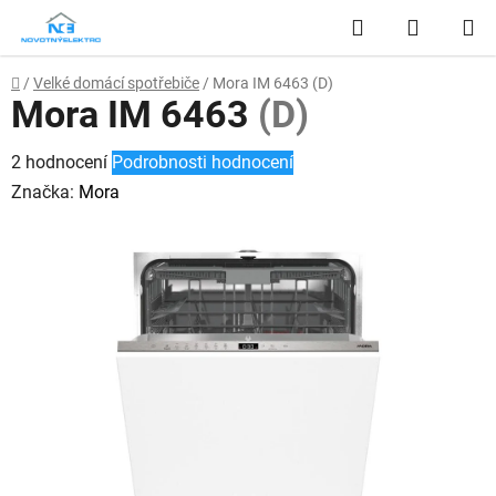
Přejít
Hledat
NÁKUP
na
obsah
KOŠÍK
Domů
/
Velké domácí spotřebiče
/
Mora IM 6463
(D)
Mora IM 6463
(D)
Průměrné
2 hodnocení
Podrobnosti hodnocení
hodnocení
Značka:
Mora
produktu
je
3,5
z
5
hvězdiček.