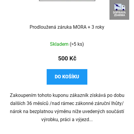
DOPRAVA
ZDARMA
Prodloužená záruka MORA + 3 roky
Průměrné
Skladem
(>5 ks)
hodnocení
produktu
500 Kč
je
4,7
DO KOŠÍKU
z
5
Zakoupením tohoto kuponu zákazník získává po dobu
hvězdiček.
dalších 36 měsíců /nad rámec zákonné záruční lhůty/
nárok na bezplatnou výměnu níže uvedených součástí
výrobku, práci a výjezd...