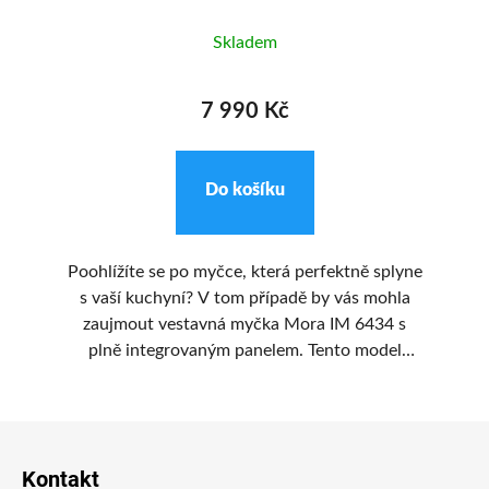
Skladem
7 990 Kč
Do košíku
d
Poohlížíte se po myčce, která perfektně splyne
s vaší kuchyní? V tom případě by vás mohla
po
zaujmout vestavná myčka Mora IM 6434 s
I
 3,
plně integrovaným panelem. Tento model
te
disponuje jedním příborovým košíkem a
16
dvěma flexibilními koši, v nichž umyjete až 14
Z
sad nádobí. Vybírat lze ze 6 programů mytí.
ce
Těšit se můžete na funkci Tablety 3 v
a
á
Kontakt
1 či RychléMytí pro zkrácení délky
dí