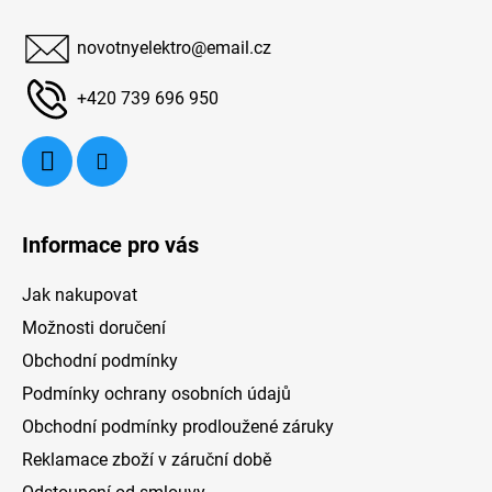
p
programů. Nechybí zde ani užitečná
sn
a
funkce SušeníPlus. Ta automaticky pootevře
novotnyelektro
@
email.cz
t
dvířka na konci mycího programu. Tento
í
+420 739 696 950
spotřebič Mora se dále pyšní možností
odloženého startua samočisticím filtrem, se
kterým se dokáže vyčistit sama. Dekorativní
panel na čelních dvířkách není součástí balení.
Informace pro vás
Jak nakupovat
Možnosti doručení
Obchodní podmínky
Podmínky ochrany osobních údajů
Obchodní podmínky prodloužené záruky
Reklamace zboží v záruční době