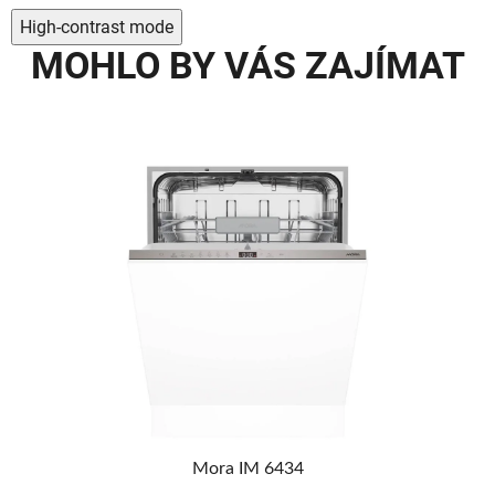
High-contrast mode
MOHLO BY VÁS ZAJÍMAT
AVA
MA
Mora IM 6434